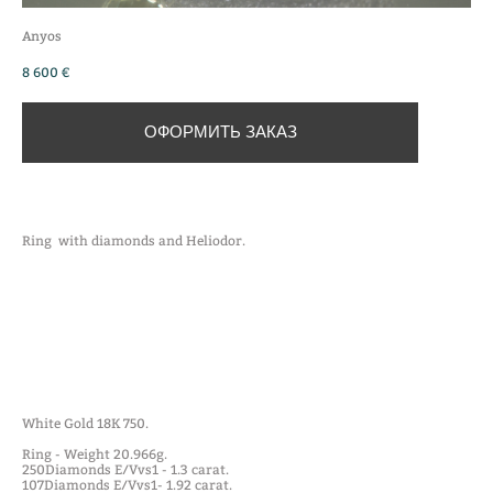
Anyos
8 600 €
ОФОРМИТЬ ЗАКАЗ
Ring with diamonds and Heliodor.
White Gold 18K 750.
Ring - Weight 20.966g.
250Diamonds E/Vvs1 - 1.3 carat.
107Diamonds E/Vvs1- 1.92 carat.